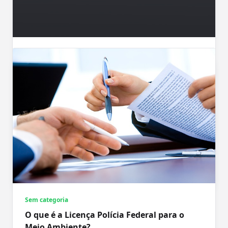
Sem categoria
Exames Comuns Solicitados por
Dermatologistas: Um Guia Completo e
Humanizado
A pele é o maior órgão do corpo humano, e
sua saúde reflete o bem-estar geral.
Consultar um
...
Portal Appm
Sem categoria
O que é a Licença Polícia Federal para o
Meio Ambiente?