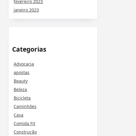
fevereiro 2023
janeiro 2023
Categorias
Advocacia
apostas
Beauty
Beleza
Bicicleta
Caminhões
Casa
Comida Fit
Construção