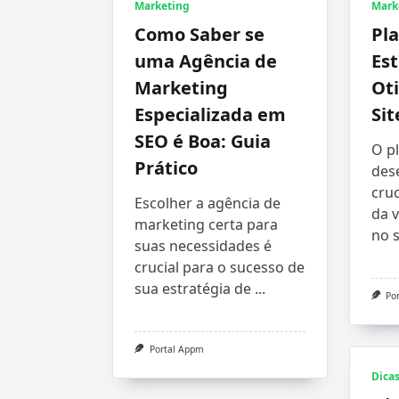
Marketing
Mark
Como Saber se
Pl
uma Agência de
Est
Marketing
Ot
Especializada em
Sit
SEO é Boa: Guia
O p
Prático
des
cru
Escolher a agência de
da v
marketing certa para
no 
suas necessidades é
crucial para o sucesso de
sua estratégia de
...
Po
Portal Appm
Dica