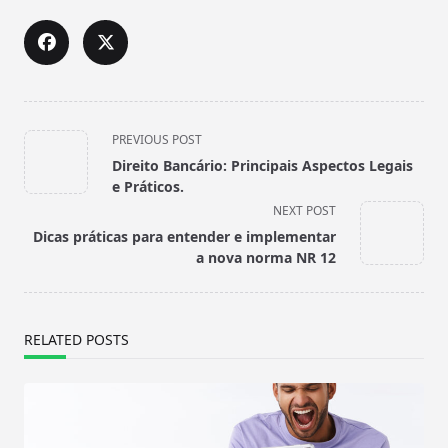
<span
PREVIOUS POST
class="nav-
Direito Bancário: Principais Aspectos Legais
subtitle
e Práticos.
screen-
NEXT POST
reader-
Dicas práticas para entender e implementar
text">Page</span>
a nova norma NR 12
RELATED POSTS