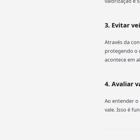
valorização e 
3. Evitar v
Através da con
protegendo o c
acontece em al
4. Avaliar 
Ao entender o 
vale. Isso é f