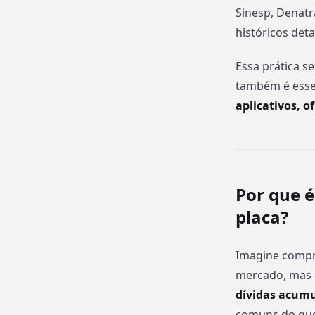
Sinesp, Denatr
históricos det
Essa prática s
também é esse
aplicativos, o
Por que é
placa?
Imagine compr
mercado, mas 
dívidas acum
comuns do que