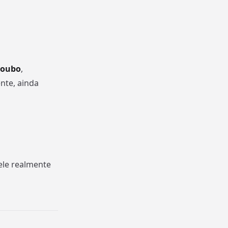
 roubo
,
nte, ainda
ele realmente