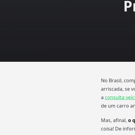
P
No Brasil, co
arriscada, se 
a
consulta veíc
de um carro an
Mas, afinal,
o 
coisa! De info