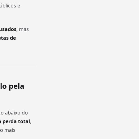
úblicos e
 usados
, mas
stas de
lo pela
o abaixo do
m perda total
,
ão mais