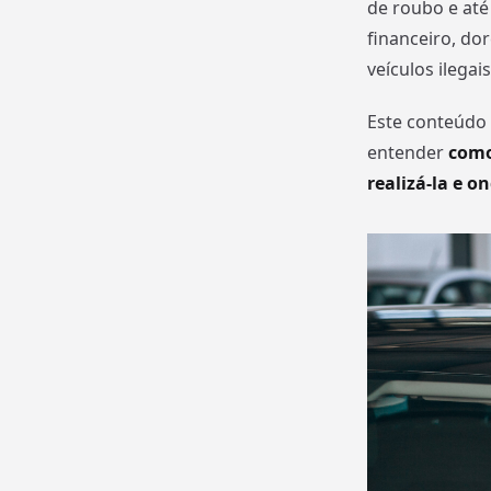
de roubo e até
financeiro, do
veículos ilegais
Este conteúdo 
entender
como
realizá-la e o