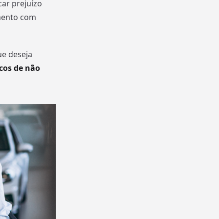
car prejuízo
imento com
ue deseja
scos de não