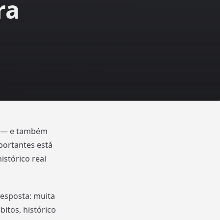
ra
m — e também
portantes está
istórico real
esposta: muita
itos, histórico