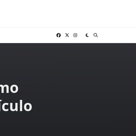
omo
ículo