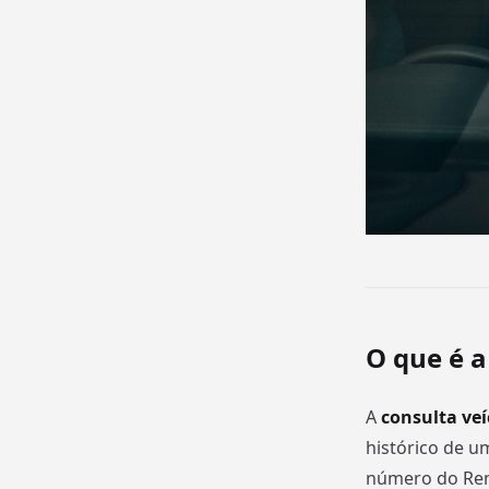
O que é a
A
consulta veí
histórico de u
número do Ren