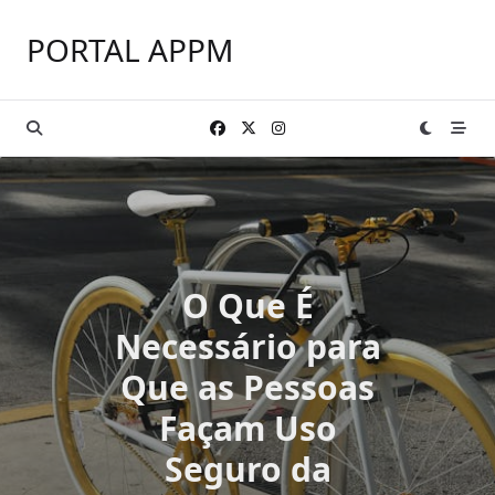
Skip
to
PORTAL APPM
content
O Que É
Necessário para
Que as Pessoas
Façam Uso
Seguro da