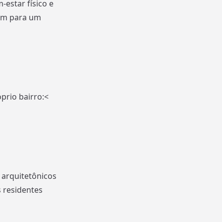
-estar físico e
uem para um
prio bairro:<
 arquitetônicos
s residentes