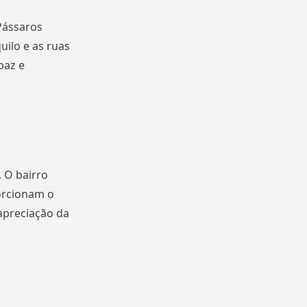
Pássaros
uilo e as ruas
paz e
 O bairro
orcionam o
 apreciação da