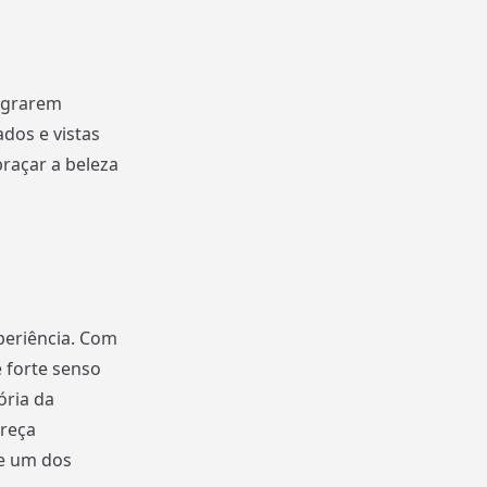
egrarem
dos e vistas
raçar a beleza
periência. Com
 forte senso
ória da
ereça
te um dos