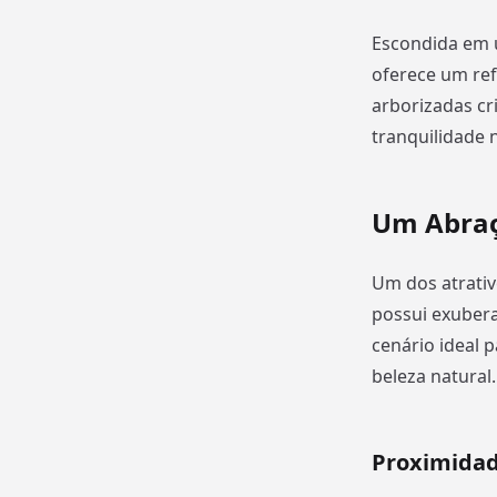
Escondida em u
oferece um ref
arborizadas c
tranquilidade n
Um Abraç
Um dos atrativ
possui exubera
cenário ideal p
beleza natural.
Proximida