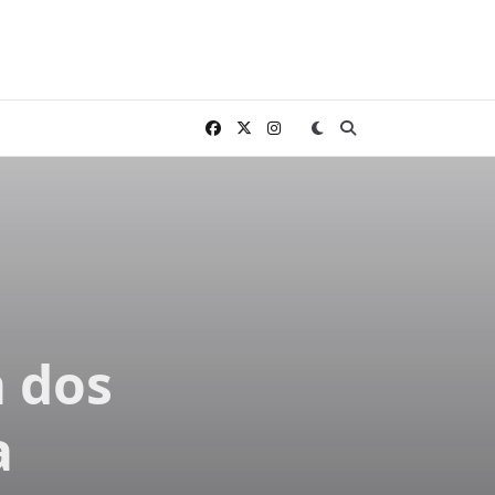
a dos
a