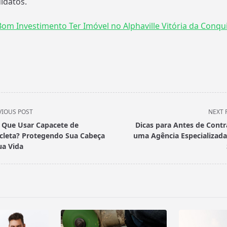
idatos.
om Investimento Ter Imóvel no Alphaville Vitória da Conqu
VIOUS POST
NEXT 
 Que Usar Capacete de
Dicas para Antes de Contr
icleta? Protegendo Sua Cabeça
uma Agência Especializad
ua Vida
pan>