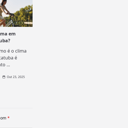
lima em
uba?
mo é o clima
atuba é
nto
...
Out 23, 2025
 com
*