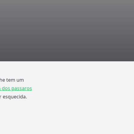
olhe tem um
 dos passaros
r esquecida.