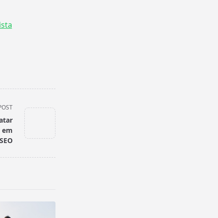
ista
POST
atar
a em
SEO