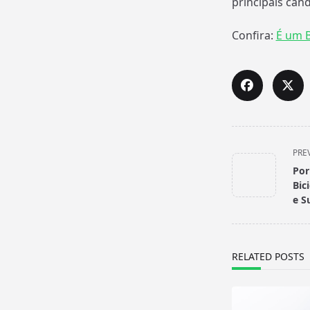
principais cand
Confira:
É um B
<span
PRE
class="nav-
Por
subtitle
Bic
screen-
e S
reader-
text">Page</s
RELATED POSTS