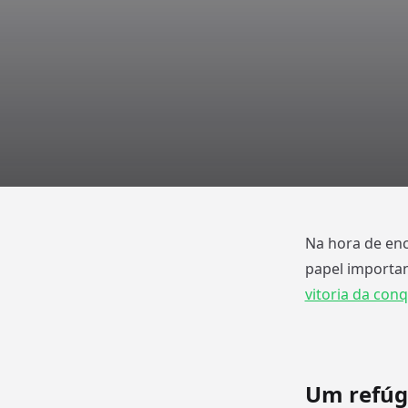
Na hora de enc
papel importan
vitoria da conq
Um refúg