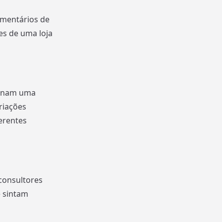
omentários de
es de uma loja
ionam uma
riações
erentes
 consultores
e sintam