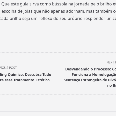
ue este guia sirva como bússola na jornada pelo brilho e
a escolha de joias que não apenas adornam, mas também 
 cada brilho seja um reflexo do seu próprio resplendor únic
NEXT 
VIOUS POST
Desvendando o Processo: 
ling Químico: Descubra Tudo
Funciona a Homologaçã
re esse Tratamento Estético
Sentença Estrangeira de Divó
no Br
pan>