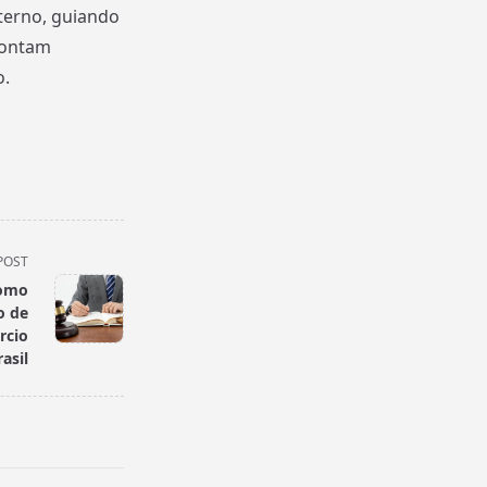
terno, guiando
contam
o.
POST
Como
o de
rcio
asil