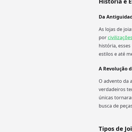
História e 
Da Antiguidad
As lojas de jo
por
civilizaçõe
história, esse
estilos e até m
A Revolução d
O advento da a
verdadeiros te
únicas tornara
busca de peças
Tipos de Jo