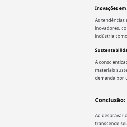
Inovações em 
As tendências 
inovadores, co
indústria com
Sustentabilid
A conscientiza
materiais sust
demanda por u
Conclusão: 
Ao desbravar o
transcende seu