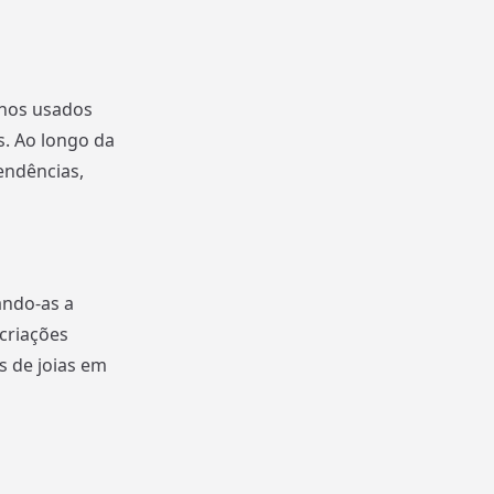
rnos usados
. Ao longo da
endências,
ando-as a
criações
s de joias em