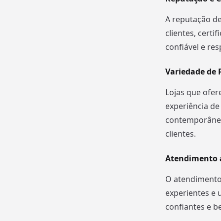
A reputação de
clientes, cert
confiável e res
Variedade de P
Lojas que ofe
experiência de
contemporâneas
clientes.
Atendimento a
O atendimento 
experientes e 
confiantes e b