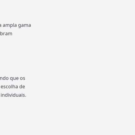
ma ampla gama
lebram
indo que os
, escolha de
ndividuais.