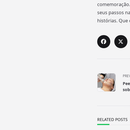
comemoração. Q
seus passos n
histórias. Que
<span
class="nav-
PRE
subtitle
Pee
screen-
sob
reader-
text">Page</s
RELATED POSTS