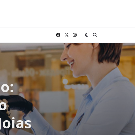
o:
o
Joias