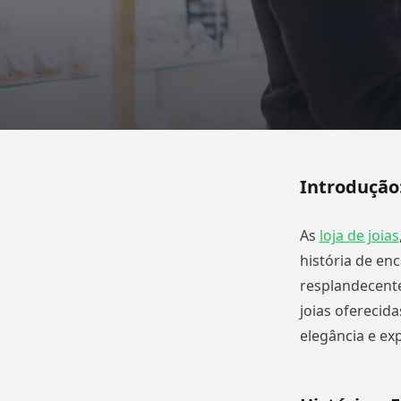
Introdução:
As
loja de joias
história de en
resplandecente
joias oferecid
elegância e ex