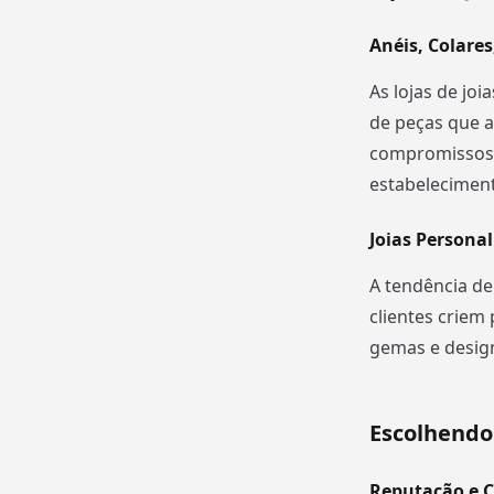
Anéis, Colares
As lojas de jo
de peças que a
compromissos a
estabeleciment
Joias Persona
A tendência de
clientes criem 
gemas e design
Escolhendo 
Reputação e C