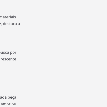
materiais
e, destaca a
busca por
crescente
cada peça
, amor ou