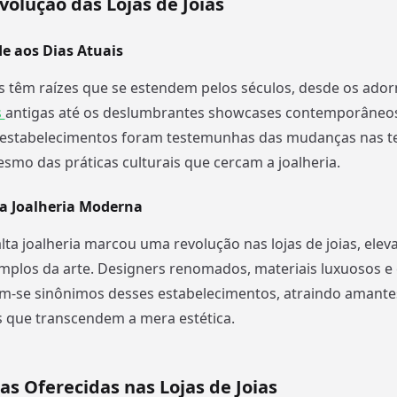
Evolução das Lojas de Joias
e aos Dias Atuais
ias têm raízes que se estendem pelos séculos, desde os ado
s
antigas até os deslumbrantes showcases contemporâneos
s estabelecimentos foram testemunhas das mudanças nas t
esmo das práticas culturais que cercam a joalheria.
a Joalheria Moderna
lta joalheria marcou uma revolução nas lojas de joias, elev
mplos da arte. Designers renomados, materiais luxuosos e 
m-se sinônimos desses estabelecimentos, atraindo amante
 que transcendem a mera estética.
ias Oferecidas nas Lojas de Joias