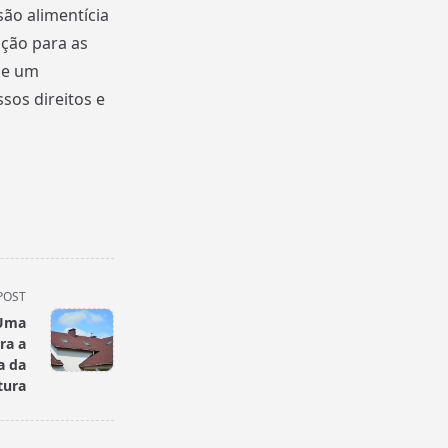
são alimentícia
ção para as
de um
sos direitos e
POST
 Uma
ra a
a da
tura