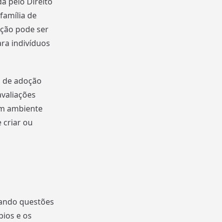
a pelo Direito
família de
oção pode ser
ra indivíduos
o de adoção
avaliações
um ambiente
 criar ou
lando questões
pios e os