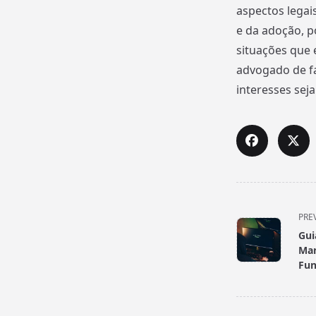
aspectos legai
e da adoção, 
situações que 
advogado de fa
interesses sej
<span
PRE
class="nav-
Gui
subtitle
Man
screen-
Fu
reader-
text">Page</s