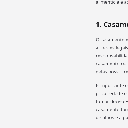
alimentícia e 
1. Casame
O casamento é
alicerces legai
responsabilida
casamento reco
delas possui re
É importante c
propriedade co
tomar decisõe
casamento tamb
de filhos e a p