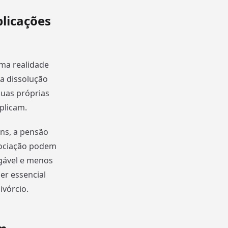
licações
uma realidade
a dissolução
suas próprias
plicam.
ns, a pensão
egociação podem
igável e menos
er essencial
ivórcio.