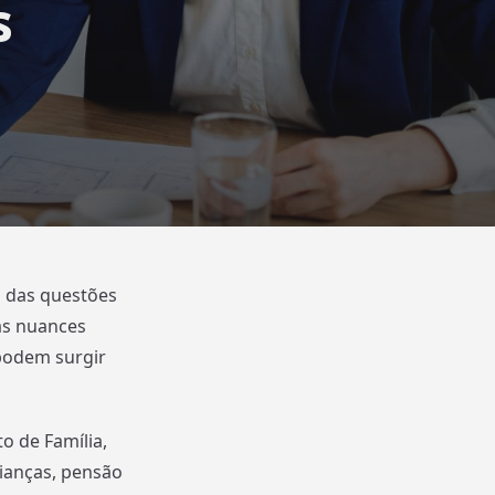
s
a das questões
as nuances
podem surgir
o de Família,
ianças, pensão