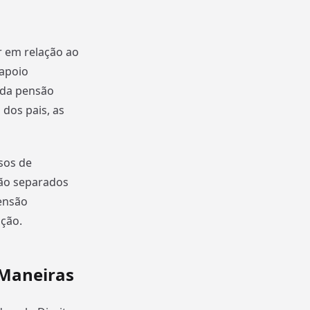
r em relação ao
 apoio
 da pensão
dos pais, as
sos de
tão separados
ensão
ução.
 Maneiras