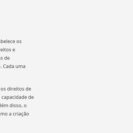
abelece os
eitos e
as de
o. Cada uma
os direitos de
a capacidade de
ém disso, o
omo a criação