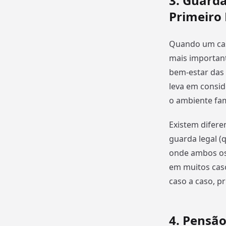
3. Guarda
Primeiro
Quando um casa
mais important
bem-estar das 
leva em consid
o ambiente fam
Existem diferen
guarda legal (
onde ambos os
em muitos caso
caso a caso, p
4. Pensão