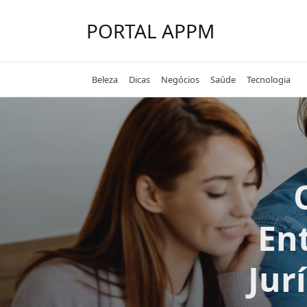
Skip
to
PORTAL APPM
content
Beleza
Dicas
Negócios
Saúde
Tecnologia
En
Jur