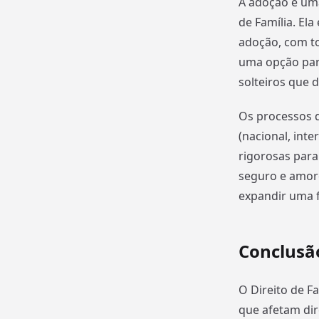
A adoção é uma
de Família. El
adoção, com to
uma opção para
solteiros que 
Os processos d
(nacional, inte
rigorosas para
seguro e amoro
expandir uma f
Conclusã
O Direito de F
que afetam dir