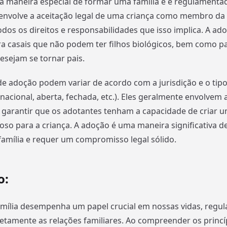
 maneira especial de formar uma família e é regulamentad
a envolve a aceitação legal de uma criança como membro da 
dos os direitos e responsabilidades que isso implica. A ad
 casais que não podem ter filhos biológicos, bem como pa
desejam se tornar pais.
e adoção podem variar de acordo com a jurisdição e o tip
rnacional, aberta, fechada, etc.). Eles geralmente envolvem 
 garantir que os adotantes tenham a capacidade de criar 
so para a criança. A adoção é uma maneira significativa de
amília e requer um compromisso legal sólido.
o:
amília desempenha um papel crucial em nossas vidas, regu
etamente as relações familiares. Ao compreender os princí