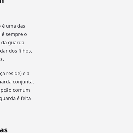
em
s é uma das
l é sempre o
o da guarda
ar dos filhos,
s.
ça reside) e a
uarda conjunta,
 opção comum
guarda é feita
das