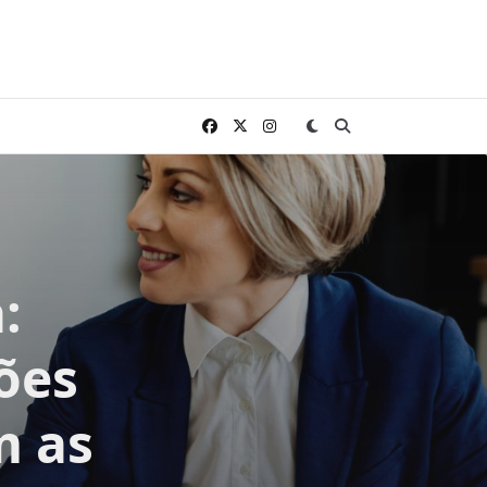
:
ões
m as